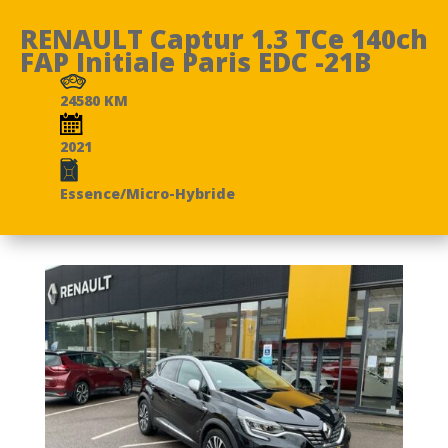
RENAULT Captur 1.3 TCe 140ch
FAP Initiale Paris EDC -21B
24580 KM
2021
Essence/Micro-Hybride