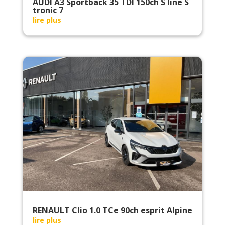
AUDI A3 Sportback 35 TDI 150ch S line S
tronic 7
lire plus
RENAULT Clio 1.0 TCe 90ch esprit Alpine
lire plus