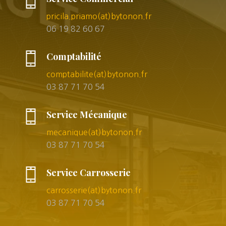
pricila.priamo(at)bytonon.fr
06 19 82 60 67
Comptabilité
comptabilite(at)bytonon.fr
03 87 71 70 54
Service Mécanique
mecanique(at)bytonon.fr
03 87 71 70 54
Service Carrosserie
carrosserie(at)bytonon.fr
03 87 71 70 54