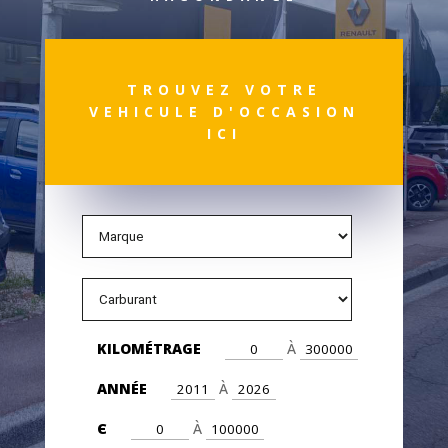
TROUVEZ VOTRE
VEHICULE D'OCCASION
ICI
Kilométrage
Kilométrage
KILOMÉTRAGE
À
Année
Année
ANNÉE
À
Є
Є
Є
À