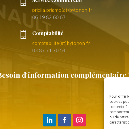
Service Commercial
pricila.priamo(at)bytonon.fr
06 19 82 60 67
Comptabilité
comptabilite(at)bytonon.fr
03 87 71 70 54
Besoin d'information complémentaire 
Pour offrir 
cookies pou
consentir à
comportement
ou de retire
caractéristi