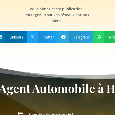
Vous aimez cette publication ?
Partagez-la sur vos réseaux sociaux.
Merci !
Linkedin
Twitter
Telegram
Wha




 Agent Automobile à