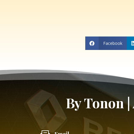
Facebook

By Tonon |