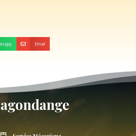
tsapp
Email

 Hagondange