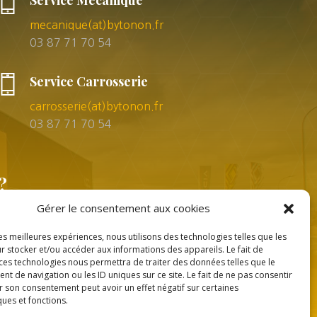
Service Mécanique
mecanique(at)bytonon.fr
03 87 71 70 54
Service Carrosserie
carrosserie(at)bytonon.fr
03 87 71 70 54
?
Gérer le consentement aux cookies
les meilleures expériences, nous utilisons des technologies telles que les
r stocker et/ou accéder aux informations des appareils. Le fait de
 ces technologies nous permettra de traiter des données telles que le
 de navigation ou les ID uniques sur ce site. Le fait de ne pas consentir
r son consentement peut avoir un effet négatif sur certaines
Création
Ace Medias
ques et fonctions.