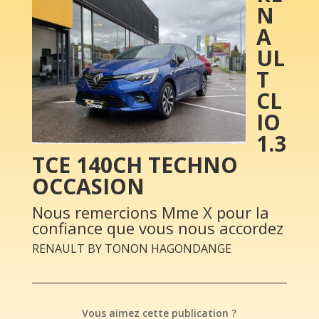
N
A
UL
T
CL
IO
1.3
TCE 140CH TECHNO
OCCASION
Nous remercions Mme X pour la
confiance que vous nous accordez
RENAULT BY TONON HAGONDANGE
Vous aimez cette publication ?