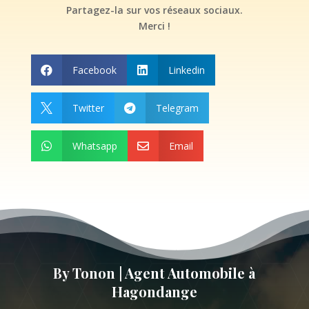
Partagez-la sur vos réseaux sociaux.
Merci !
Facebook
Linkedin


Twitter
Telegram


Whatsapp
Email


By Tonon | Agent Automobile à
Hagondange