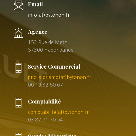
Email
info(at)bytonon.fr
Agence
153 Rue de Metz
57300 Hagondange
Service Commercial
pricila.priamo(at)bytonon.fr
06 19 82 60 67
Comptabilité
comptabilite(at)bytonon.fr
03 87 71 70 54