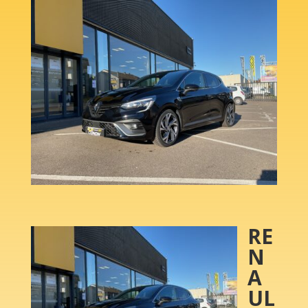
RE
N
A
UL