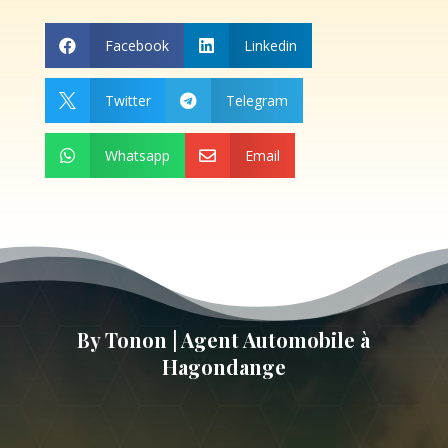
Facebook
Linkedin


Twitter
Telegram


Whatsapp
Email


By Tonon | Agent Automobile à
Hagondange