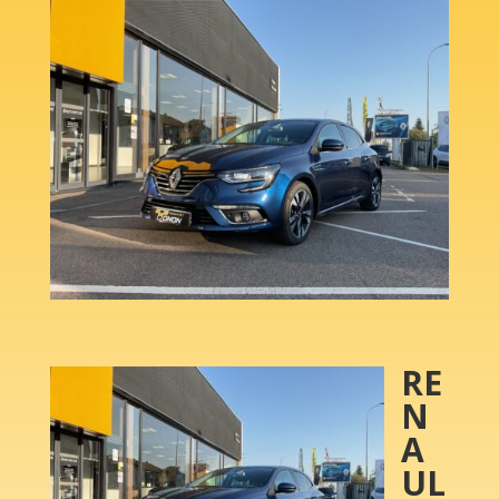
RE
N
A
UL