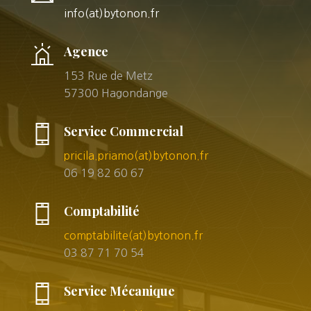
info(at)bytonon.fr
Agence
153 Rue de Metz
57300 Hagondange
Service Commercial
pricila.priamo(at)bytonon.fr
06 19 82 60 67
Comptabilité
comptabilite(at)bytonon.fr
03 87 71 70 54
Service Mécanique