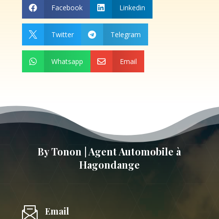
Facebook
Linkedin


Twitter
Telegram


Whatsapp
Email


By Tonon | Agent Automobile à
Hagondange
Email