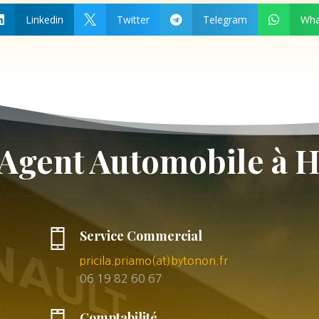
Linkedin
Twitter
Telegram
Wha




 Agent Automobile à
Service Commercial
pricila.priamo(at)bytonon.fr
06 19 82 60 67
Comptabilité