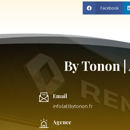
Facebook

By Tonon |
Email
info(at)bytonon.fr
Agence