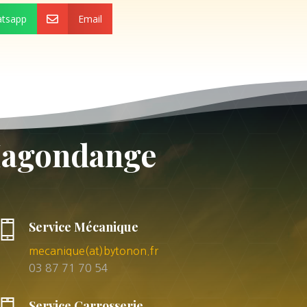
tsapp
Email

 Hagondange
Service Mécanique
mecanique(at)bytonon.fr
03 87 71 70 54
Service Carrosserie