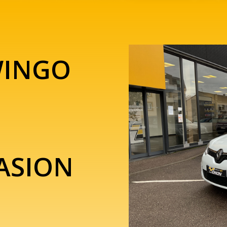
WINGO
H
ASION