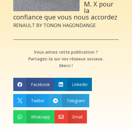
M. X pour
la
confiance que vous nous accordez
RENAULT BY TONON HAGONDANGE
Vous aimez cette publication ?
Partagez-la sur vos réseaux sociaux.
Merci !
Facebook
Linkedin


Twitter
Telegram


Whatsapp
Email

