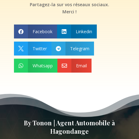
Partagez-la sur vos réseaux sociaux.
Merci !
Facebook
Linkedin


Twitter
Telegram


Whatsapp
Email


By Tonon | Agent Automobile à
Hagondange