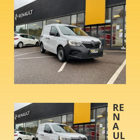
RE
N
A
UL