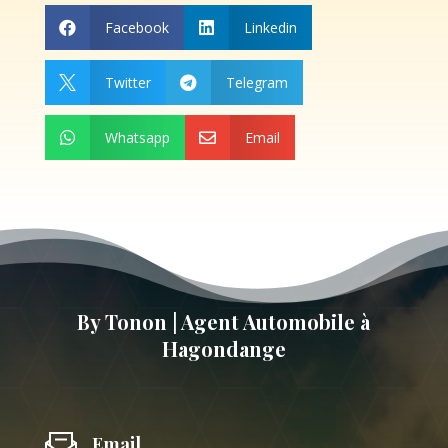
Facebook
Linkedin


Twitter
Telegram


Whatsapp
Email


By Tonon | Agent Automobile à
Hagondange
Email