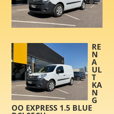
RE
N
A
UL
T
KA
N
G
OO EXPRESS 1.5 BLUE