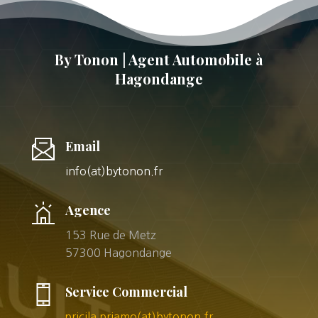
By Tonon | Agent Automobile à
Hagondange
Email
info(at)bytonon.fr
Agence
153 Rue de Metz
57300 Hagondange
Service Commercial
pricila.priamo(at)bytonon.fr