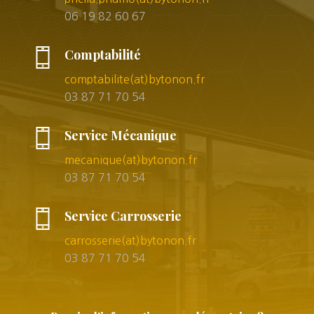
06 19 82 60 67
Comptabilité
comptabilite(at)bytonon.fr
03 87 71 70 54
Service Mécanique
mecanique(at)bytonon.fr
03 87 71 70 54
Service Carrosserie
carrosserie(at)bytonon.fr
03 87 71 70 54