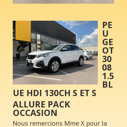
PE
U
GE
OT
30
08
1.5
BL
UE HDI 130CH S ET S
ALLURE PACK
OCCASION
Nous remercions Mme X pour la