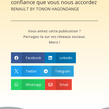
confiance que vous nous accordez
RENAULT BY TONON HAGONDANGE
Vous aimez cette publication ?
Partagez-la sur vos réseaux sociaux.
Merci !
Facebook
Linkedin


Twitter
Telegram


Whatsapp
Email

