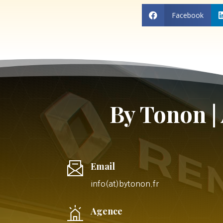
Facebook

By Tonon |
Email
info(at)bytonon.fr
Agence