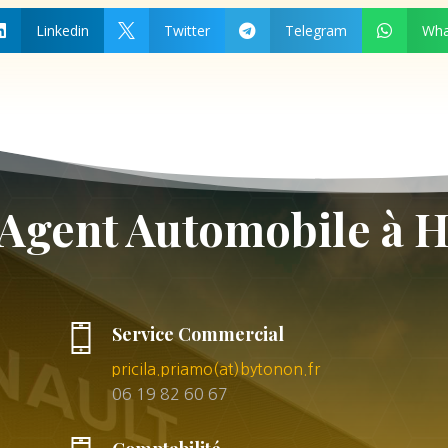
Linkedin
Twitter
Telegram
Wha




 Agent Automobile à
Service Commercial
pricila.priamo(at)bytonon.fr
06 19 82 60 67