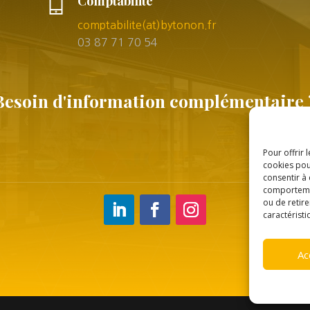
Comptabilité
comptabilite(at)bytonon.fr
03 87 71 70 54
Besoin d'information complémentaire 
Pour offrir 
cookies pou
consentir à
comportement
ou de retire
caractéristi
Ac