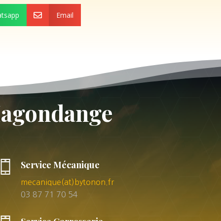
tsapp
Email

 Hagondange
Service Mécanique
mecanique(at)bytonon.fr
03 87 71 70 54