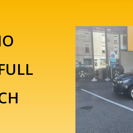
IO
FULL
ECH