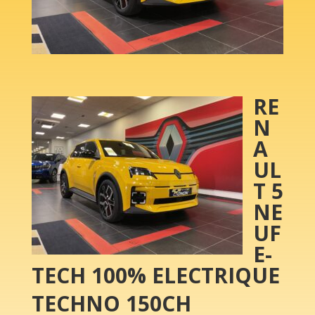
RE
N
A
UL
T 5
NE
UF
E-
TECH 100% ELECTRIQUE
TECHNO 150CH