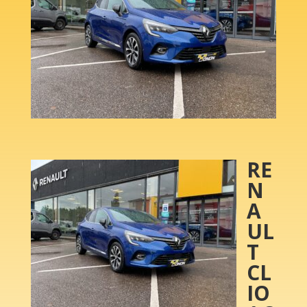
RE
N
A
UL
T
CL
IO