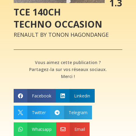
1.3
TCE 140CH
TECHNO OCCASION
RENAULT BY TONON HAGONDANGE
Vous aimez cette publication ?
Partagez-la sur vos réseaux sociaux.
Merci !
Facebook
Linkedin


Twitter
Telegram


Whatsapp
Email

